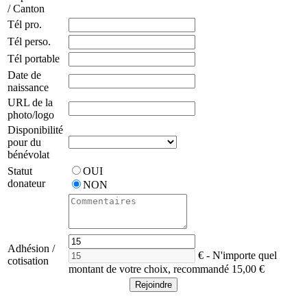
/ Canton
Tél pro.
Tél perso.
Tél portable
Date de
naissance
URL de la
photo/logo
Disponibilité
pour du
bénévolat
Statut
OUI
donateur
NON
Adhésion /
€
- N'importe quel
cotisation
montant de votre choix, recommandé 15,00 €